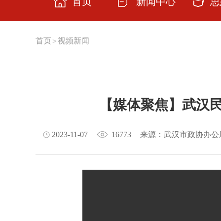
首页
新闻中心
思
思想
首页
视频新闻
>
主题
学习
【媒体聚焦】武汉
交流
云上
2023-11-07
16773
来源：武汉市政协办公
理论