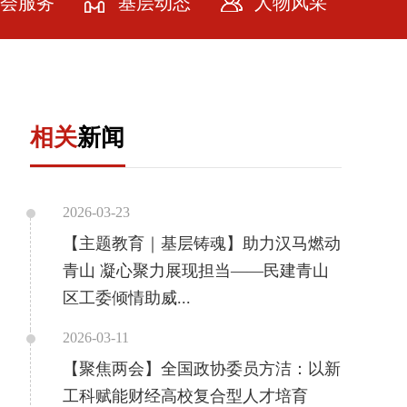
会服务
基层动态
人物风采
会服务
牌计划
相关
新闻
务社会
务会员
2026-03-23
【主题教育｜基层铸魂】助力汉马燃动
青山 凝心聚力展现担当——民建青山
区工委倾情助威...
2026-03-11
【聚焦两会】全国政协委员方洁：以新
工科赋能财经高校复合型人才培育