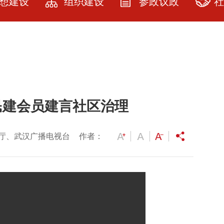
想建设
组织建设
参政议政
社
建设
民建武汉市委
参政议政
社
简介
教育
参政议政指南
品
历届领导人及
资料
课题立项
服
委员
民建会员建言社区治理
园地
提案选登
服
人大代表政协
委员名单
展厅
社情民意
厅、武汉广播电视台
作者：
各级委员名单
研究
专委会建设
会员之家