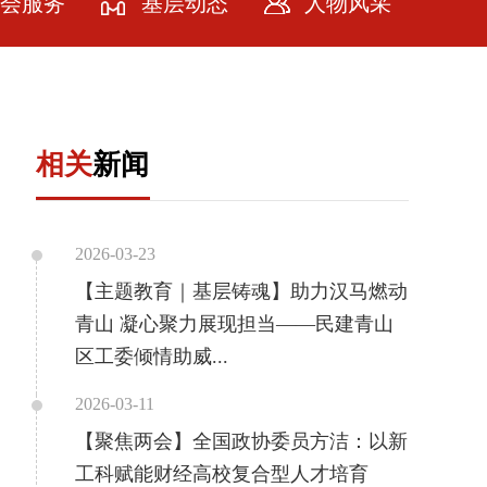
会服务
基层动态
人物风采
会服务
牌计划
相关
新闻
务社会
务会员
2026-03-23
【主题教育｜基层铸魂】助力汉马燃动
青山 凝心聚力展现担当——民建青山
区工委倾情助威...
2026-03-11
【聚焦两会】全国政协委员方洁：以新
工科赋能财经高校复合型人才培育