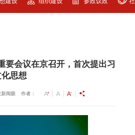
想建设
组织建设
参政议政
社
建设
民建武汉市委
参政议政
社
简介
教育
参政议政指南
品
历届领导人及
资料
课题立项
服
委员
重要会议在京召开，首次提出习
园地
提案选登
服
人大代表政协
委员名单
文化思想
展厅
社情民意
各级委员名单
研究
政新闻眼
作者：
专委会建设
会员之家