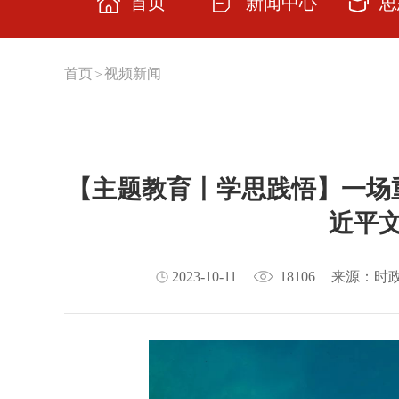
首页
新闻中心
思
思想
首页
视频新闻
>
主题
学习
【主题教育丨学思践悟】一场
交流
近平
云上
理论
2023-10-11
18106
来源：时