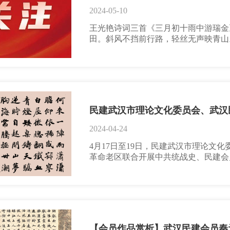
2024-05-10
王光艳诗词三首《三月初十雨中游瑞金
田。斜风不挡前行路，轻丝无声映青山
颜。试看今朝苏区意，革命建设永向前
红星，此处指马路两边的红星霓虹灯。
面山，门户要津通闽赣。农民暴动寻出
放，土地革命均分田。政权建设开新局
金出发
2024-04-24
4月17日至19日，民建武汉市理论文
革命老区联合开展中共统战史、民建会
活动，这也是民建武汉市委会以“同传一
一站。参观瑞金主席故居李海波钟灵毓
能屈其志，枪弹未敢近其身，笑看风云
睡狮吼，摧枯拉朽耀古今。观瑞金毛泽
【会员作品赏析】武汉民建会员秦