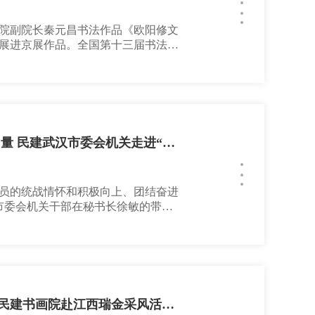
院副院长秦元昌书法作品《欧阳修文
展进京展作品。全国第十三届书法篆
选出275件作品进京展览，在中国美术
】秦元昌，二级美术师，中国民主建
北省书法家协会理事，湖北省书协新
联代表，武汉市文联委员，武汉
寻访武汉统战记忆 凝聚同心奋进力量 民建武汉市委会机关走进“和合之美”艺术展
员的统战情怀和积极向上、团结奋进
汉市委会机关干部在秘书长徐敏的带领
艺术作品展武汉美术馆和汉口宝元里展
受一场统战文化盛宴。武汉美术馆展
参展作品精品荟聚，既有对统一战线
对壮美河山、秀美风光的展现，还有
民建武汉市理论文化委员会、武汉民建书画院赴江西瑞金采风活动创作成果选登（二）