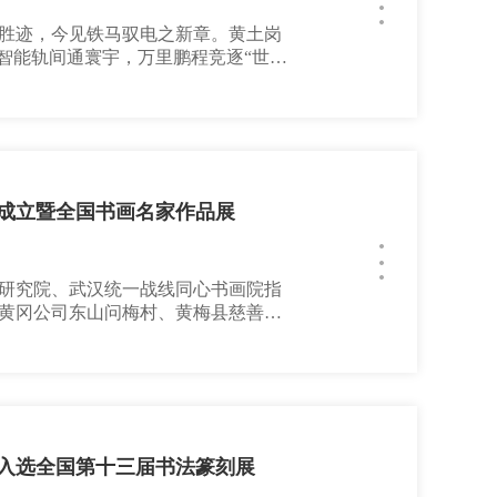
胜迹，今见铁马驭电之新章。黄土岗
智能轨间通寰宇，万里鹏程竞逐“世界
香悠长；更见“睿智之车”奔逸，“通
骨藏智，硅心蕴慧”。岚图破晓，猛士
田智航，异域名驹归乡。云峰厂内，
师编织数码之裳。汤湖之滨
成立暨全国书画名家作品展
研究院、武汉统一战线同心书画院指
黄冈公司东山问梅村、黄梅县慈善会
东山问道”全国名家书画作品展，在黄
皖三地的艺术家、文化学者及嘉宾近
。武汉民建书画院作为核心支持单
、秦景阳等五位艺术家参展，并深度
入选全国第十三届书法篆刻展