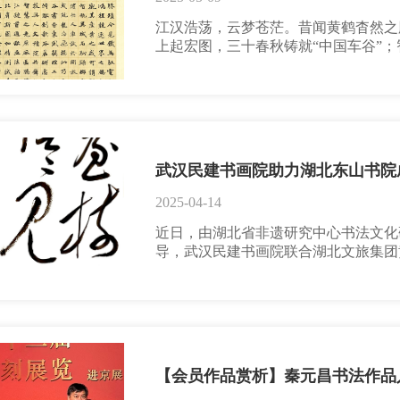
江汉浩荡，云梦苍茫。昔闻黄鹤杳然之
上起宏图，三十春秋铸就“中国车谷”；
之窗”。斯地也，半城湖光潋滟，一脉书
达之路”无疆。观其产业之盛，可谓“钢
开疆，华夏精工耀目；路特斯电掣，本
机械臂勾勒未来之景；编程阁中，工程
武汉民建书画院助力湖北东山书院
2025-04-14
近日，由湖北省非遗研究中心书法文化
导，武汉民建书画院联合湖北文旅集团
共同支持的湖北东山书院成立仪式暨“
梅东山问梅村广场盛大启幕。来自鄂赣
百人齐聚一堂，共同见证这一文化盛事
位，组织游义云、方静、秦元昌、韩勇
参与
【会员作品赏析】秦元昌书法作品