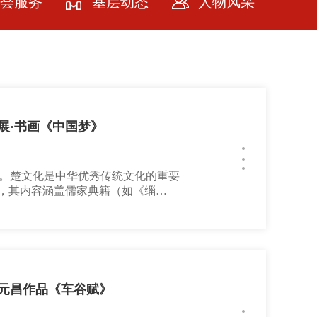
会服务
基层动态
人物风采
会服务
牌计划
务社会
展·书画《中国梦》
务会员
。楚文化是中华优秀传统文化的重要
”，其内容涵盖儒家典籍（如《缁
史档案、卜筮祭祷记录等。楚简笔画
了先秦学术史、文字史研究的诸多空
料。作者简介韩勇，中国书法家协会
书法艺术研究会会员、武汉民建书画
元昌作品《车谷赋》