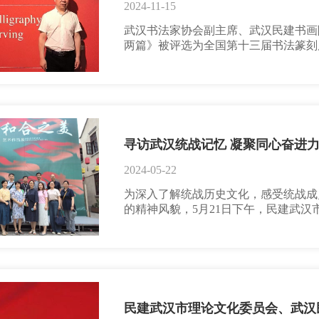
2024-11-15
武汉书法家协会副主席、武汉民建书画
两篇》被评选为全国第十三届书法篆刻
刻展入围复评作品共17368件，最后评
馆展出后，再在全国巡展。【作者简介
国会会员，武汉书法家协会副主席，湖
文艺群体专委会常务副会长，湖北省文
2024-05-22
为深入了解统战历史文化，感受统战成
的精神风貌，5月21日下午，民建武
下，走进了武汉统一战线“和合之美”
区，感悟统战历史底蕴和时代气息，享
区主要展示统战成员创作的艺术作品，
历史、人物以及时代风貌的刻画，又有