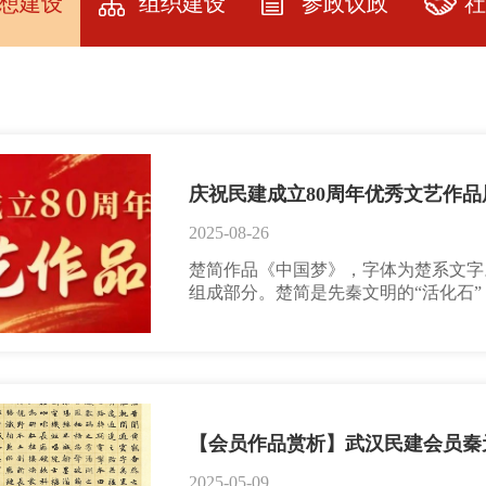
想建设
组织建设
参政议政
社
建设
民建武汉市委
参政议政
社
简介
教育
参政议政指南
品
历届领导人及
资料
课题立项
服
委员
庆祝民建成立80周年优秀文艺作品
园地
提案选登
服
人大代表政协
2025-08-26
委员名单
楚简作品《中国梦》，字体为楚系文字
展厅
社情民意
组成部分。楚简是先秦文明的“活化石
各级委员名单
衣》）、道家文献（如《老子》）、历
研究
流畅灵动，兼具史料与书法价值，填补
专委会建设
白，是探索楚文化与先秦思想的核心资
会员、民建中央画院院士、中国甲骨文
会员之家
院副院
【会员作品赏析】武汉民建会员秦
2025-05-09