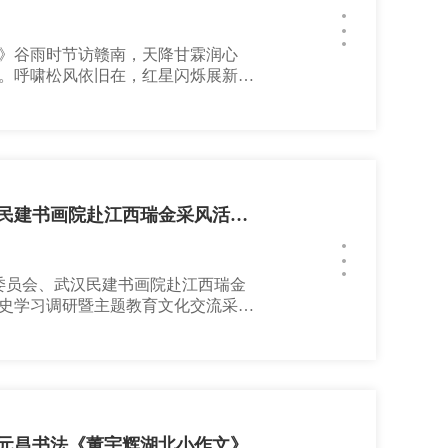
》谷雨时节访赣南，天降甘霖润心
。呼啸松风依旧在，红星闪烁展新
。注释：1、轻丝，细雨的别称。2、
《赴瑞金苏区学习有感》瑞京吉地四
路，民主建政大发展。武装斗争求解
，革命理想高于天。《红军长征从瑞
民建武汉市理论文化委员会、武汉民建书画院赴江西瑞金采风活动创作成果选登（一）
化委员会、武汉民建书画院赴江西瑞金
史学习调研暨主题教育文化交流采风
面旗”为引领的“同走一条路”活动第
秀育伟人，文韬武略谋如神，逆遇不
驱魑魅，力挽狂澜定乾坤，唤醒东方
东同志旧居游义云何来一阵雨潇
元昌书法《董宇辉湖北小作文》