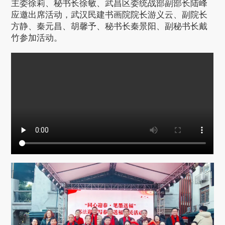
主委徐莉、秘书长徐敏、武昌区委统战部副部长陆峰
应邀出席活动，武汉民建书画院院长游义云、副院长
方静、秦元昌、胡馨予、秘书长秦景阳、副秘书长戴
竹参加活动。