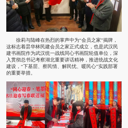
徐莉与陆峰在热烈的掌声中为“会员之家”揭牌，
这标志着昙华林民建会员之家正式成立，也是武汉民
建书画院作为武汉统一战线同心书画院轮值单位，深
入贯彻总书记考察湖北重要讲话精神，推进统战文化
建设，“下基层、察民情、解民忧、暖民心”实践部署
的重要举措。