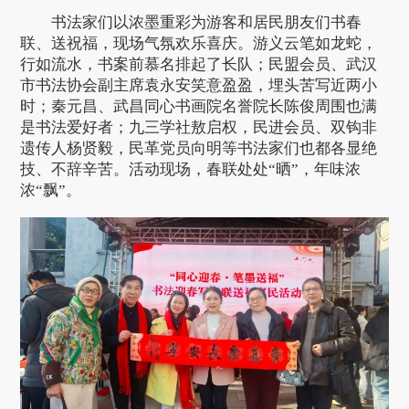
书法家们以浓墨重彩为游客和居民朋友们书春
联、送祝福，现场气氛欢乐喜庆。游义云笔如龙蛇，
行如流水，书案前慕名排起了长队；民盟会员、武汉
市书法协会副主席袁永安笑意盈盈，埋头苦写近两小
时；秦元昌、武昌同心书画院名誉院长陈俊周围也满
是书法爱好者；九三学社敖启权，民进会员、双钩非
遗传人杨贤毅，民革党员向明等书法家们也都各显绝
技、不辞辛苦。活动现场，春联处处“晒”，年味浓
浓“飘”。