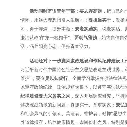
活动同时寄语青年干部：要志存高远
，把自己的
情怀，用远大理想指引人生航向；
要担当实干
，发扬
习，勇于淬炼，提升本领；
要老实踏实
，说老实话、
廉洁从政的“第一粒扣子”；
要朝气蓬勃
，始终自信自
活，涵养阳光心态，保持青春活力。
活动还对下一步党风廉政建设和作风纪律建设工
习近平新时代中国特色社会主义思想改造主观世界，牢
维护”；
要立足以知促行
，全面学习掌握各项法律法规
以遵守政治纪律、政治规矩为根本，以遵守宪法法律
纪律建设要大兴务实之风
，深入开展调查研究，坚持
解决统战领域的新问题，真抓实干、务求实效；
要弘
和社会风气的引领者、营造者、维护者，勤掸“思想尘”
养道德操守，培养健康情趣，崇尚俭朴之风，特别是