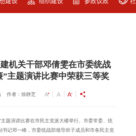
想建设
组织建设
参政议政
社
建设
民建武汉市委
参政议政
社
简介
教育
参政议政指南
品
历届领导人及
资料
课题立项
服
委员
市民建机关干部邓倩雯在市委统战
园地
提案选登
服
人大代表政协
委员名单
廉”主题演讲比赛中荣获三等奖
展厅
社情民意
各级委员名单
研究
站
作者：徐静芝
专委会建设
会员之家
廉”主题演讲比赛在市民主党派大楼举行。市委常委、统
副书记邓一峰，市委统战部领导班子成员和市各民主党