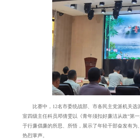
比赛中，12名市委统战部、市各民主党派机关
室四级主任科员邓倩雯以《青年须扣好廉洁从政“第一
于行廉倡廉的所思、所悟，展示了年轻干部奋发有为
热烈掌声。