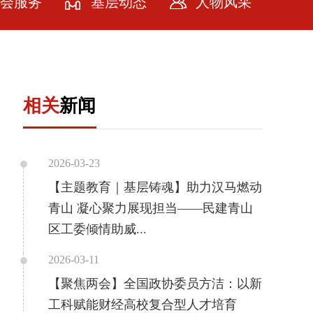
会服务
基层动态
人物风采
会服务
牌计划
相关
新闻
务社会
务会员
2026-03-23
【主题教育｜基层铸魂】助力汉马燃动
青山 凝心聚力展现担当——民建青山
区工委倾情助威...
2026-03-11
【聚焦两会】全国政协委员方洁：以新
工科赋能财经高校复合型人才培育