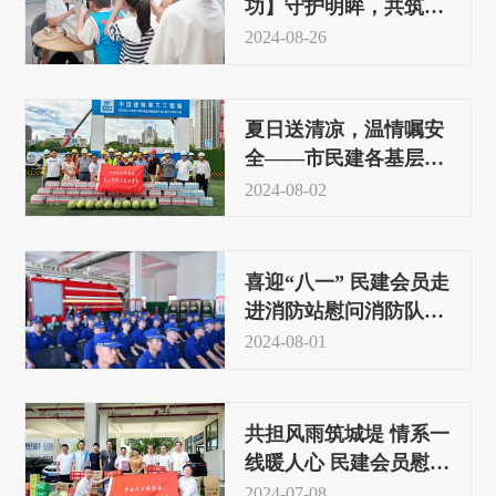
功】守护明眸，共筑未
来 民建硚口区委与宝丰
2024-08-26
街道联合举办青少年视
力监测及防控宣讲活动
夏日送清凉，温情嘱安
全——市民建各基层组
织广泛开展夏送清凉慰
2024-08-02
问活动
喜迎“八一” 民建会员走
进消防站慰问消防队员
和老兵
2024-08-01
共担风雨筑城堤 情系一
线暖人心 民建会员慰问
防汛抗洪一线人员
2024-07-08