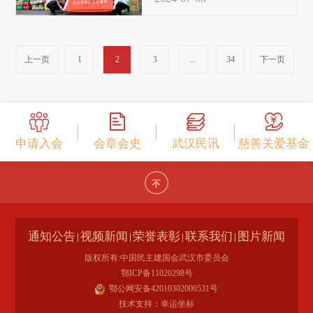
上一页
1
2
3
...
34
下一页
申请入会
会章会史
武汉民讯
慈善关爱基金
通知公告
视频新闻
荣誉表彰
联系我们
图片新闻
版权所有:中国民主建国会武汉市委员会
鄂ICP备11020298号
鄂公网安备42010302000531号
技术支持：幸运坐标