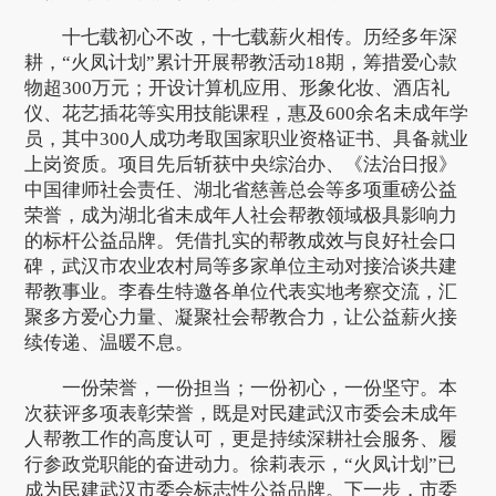
十七载初心不改，十七载薪火相传。历经多年深
耕，“火凤计划”累计开展帮教活动18期，筹措爱心款
物超300万元；开设计算机应用、形象化妆、酒店礼
仪、花艺插花等实用技能课程，惠及600余名未成年学
员，其中300人成功考取国家职业资格证书、具备就业
上岗资质。项目先后斩获中央综治办、《法治日报》
中国律师社会责任、湖北省慈善总会等多项重磅公益
荣誉，成为湖北省未成年人社会帮教领域极具影响力
的标杆公益品牌。凭借扎实的帮教成效与良好社会口
碑，武汉市农业农村局等多家单位主动对接洽谈共建
帮教事业。李春生特邀各单位代表实地考察交流，汇
聚多方爱心力量、凝聚社会帮教合力，让公益薪火接
续传递、温暖不息。
一份荣誉，一份担当；一份初心，一份坚守。本
次获评多项表彰荣誉，既是对民建武汉市委会未成年
人帮教工作的高度认可，更是持续深耕社会服务、履
行参政党职能的奋进动力。徐莉表示，“火凤计划”已
成为民建武汉市委会标志性公益品牌。下一步，市委