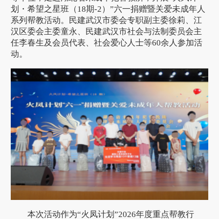
划・希望之星班（18期-2）”六一捐赠暨关爱未成年人
系列帮教活动。民建武汉市委会专职副主委徐莉、江
汉区委会主委童永、民建武汉市社会与法制委员会主
任李春生及会员代表、社会爱心人士等60余人参加活
动。
本次活动作为“火凤计划”2026年度重点帮教行