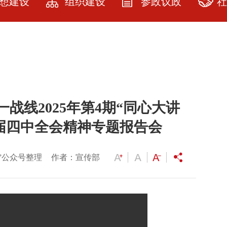
想建设
组织建设
参政议政
社
建设
民建武汉市委
参政议政
社
简介
教育
参政议政指南
品
历届领导人及
资料
课题立项
服
委员
战线2025年第4期“同心大讲
园地
提案选登
服
人大代表政协
委员名单
届四中全会精神专题报告会
展厅
社情民意
各级委员名单
研究
”公众号整理
作者：宣传部
专委会建设
会员之家