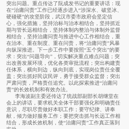
突出问题。重点传达了阮成发书记的重要讲话：现
在“治庸问责”工作已经逐步进入“涉深水、破坚冰、
硬碰硬”的攻坚阶段，武汉市委市政府会坚定信
心，强化措施，坚持治标与治本相结合，坚持抓近
期与管长远相结合，坚持体制内整治与体制外监督
相结合，坚持治庸问责与推进中心工作相结合，重
在治本、重在制度、重在问责，将“治庸问责”风暴
向纵深推进。下一步工作中要按照“五个突出”的要
求：突出“问题导向”，切实解决重点难点问题；突
出改善发展环境，优化各类审批流程；突出构建责
任体系，横向到边，纵向到底，实现岗位责任全覆
盖；突出抓好民议民评，勇于接受群众监督；突出
严肃问责，严格责任追究。以此探索推进“治庸问
责”的长效机制和有效办法。
李海波副主委还传达了统战部副部长胡继堂在
会上的讲话，要求机关全体干部要强化和明确责任
意识，尽职尽责做好本职工作；要守纪律、讲奉
献，倾力做好服务工作；要把突击抓与长远工作相
结合，形成长效机制，使“治庸问责”工作真正落到