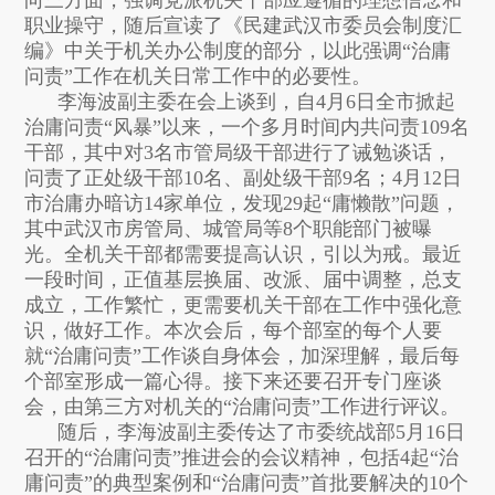
向三方面，强调党派机关干部应遵循的理想信念和
职业操守，随后宣读了《民建武汉市委员会制度汇
编》中关于机关办公制度的部分，以此强调“治庸
问责”工作在机关日常工作中的必要性。
李海波副主委在会上谈到，自4月6日全市掀起
治庸问责“风暴”以来，一个多月时间内共问责109名
干部，其中对3名市管局级干部进行了诫勉谈话，
问责了正处级干部10名、副处级干部9名；4月12日
市治庸办暗访14家单位，发现29起“庸懒散”问题，
其中武汉市房管局、城管局等8个职能部门被曝
光。全机关干部都需要提高认识，引以为戒。最近
一段时间，正值基层换届、改派、届中调整，总支
成立，工作繁忙，更需要机关干部在工作中强化意
识，做好工作。本次会后，每个部室的每个人要
就“治庸问责”工作谈自身体会，加深理解，最后每
个部室形成一篇心得。接下来还要召开专门座谈
会，由第三方对机关的“治庸问责”工作进行评议。
随后，李海波副主委传达了市委统战部5月16日
召开的“治庸问责”推进会的会议精神，包括4起“治
庸问责”的典型案例和“治庸问责”首批要解决的10个