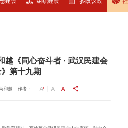
想建设
组织建设
参政议政
社
建设
民建武汉市委
参政议政
社
简介
教育
参政议政指南
品
历届领导人及
资料
课题立项
服
委员
和越《同心奋斗者 · 武汉民建会
园地
提案选登
服
人大代表政协
委员名单
录》第十九期
展厅
社情民意
各级委员名单
研究
尚和越
作者：
专委会建设
会员之家