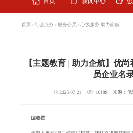
首页
新闻中心
思
思想
首页
社会服务
服务会员
心级服务 助力企航
>
>
>
主题
学习
【主题教育 | 助力企航】优尚
交流
员企业名
云上
理论
2025-07-21
16189
来源：优
编者按