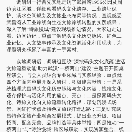
调研组一行首先实地走访了武昌湾1956公园及周
边滨江区域，详细察看码头文化遗存、工业遗址保
护、滨水空间规划及文旅业态布局等情况，直观感受
武昌湾从工业岸线向生态文旅岸线转型的实践成果，
深入了解“诗旅慢城”建设现场推进情况。大家边走边
看、边问边记，重点了解码头文化历史脉络、红色工
业记忆、人文故事传承及文化资源活化利用现状，为
课题研究积累了丰富的一手素材。
实地调研后，调研组围绕“深挖码头文化底蕴 激活
文旅流量动能 助力武汉‘一桥两山’建设”主题召开圆桌
座谈会。与会人员结合专业领域与实践经验，重点就
四个方面内容展开深入研讨，积极建言献策：一是系
统梳理武昌码头文化历史脉络与文化内涵，找准文化
遗存保护与活化利用的痛点、亮点；二是探索码头文
化、诗旅文化向文旅流量转化路径，谋划沉浸式场
景、网红打卡点及特色文旅IP打造思路；三是研究武
昌特色文旅产业融合发展模式，提出业态升级、项目
招商、配套完善、品牌打造等具体举措；四是推动“一
桥两山”与“诗旅慢城”跨区域联动，实现资源整合、线